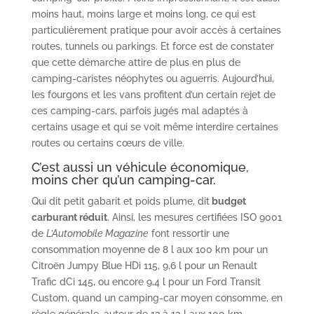
moins haut, moins large et moins long, ce qui est
particulièrement pratique pour avoir accès à certaines
routes, tunnels ou parkings. Et force est de constater
que cette démarche attire de plus en plus de
camping-caristes néophytes ou aguerris. Aujourd’hui,
les fourgons et les vans profitent d’un certain rejet de
ces camping-cars, parfois jugés mal adaptés à
certains usage et qui se voit même interdire certaines
routes ou certains cœurs de ville.
C’est aussi un véhicule économique,
moins cher qu’un camping-car.
Qui dit petit gabarit et poids plume, dit
budget
carburant réduit
. Ainsi, les mesures certifiées ISO 9001
de
L’Automobile Magazine
font ressortir une
consommation moyenne de 8 l aux 100 km pour un
Citroën Jumpy Blue HDi 115, 9,6 l pour un Renault
Trafic dCi 145, ou encore 9,4 l pour un Ford Transit
Custom, quand un camping-car moyen consomme, en
règle générale, autour de 12 à 13 l aux 100 km.