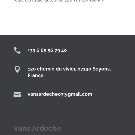

+33 6 65 56 79 40

120 chemin du vivier, 07130 Soyons,
France

vansardeche07@gmail.com
Vans Ardèche