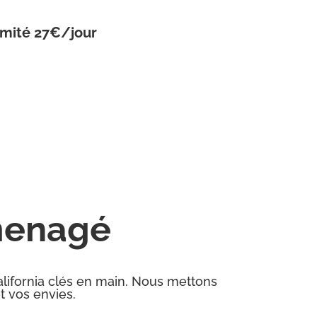
imité 27€/jour
menagé
lifornia clés en main. Nous mettons
t vos envies.