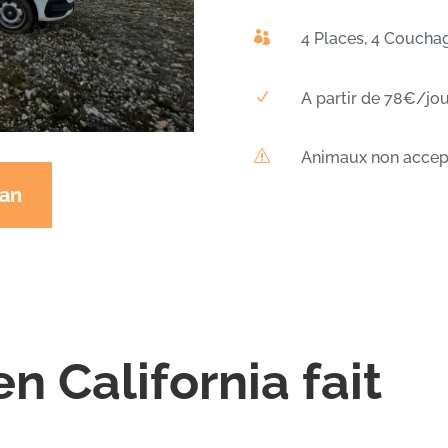

4 Places, 4 Coucha
N
A partir de 78€/jou
s
Animaux non accep
van
 California fait