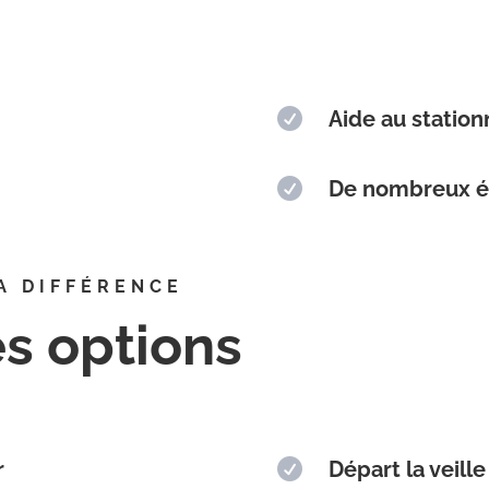

Aide au statio

De nombreux é
A DIFFÉRENCE
es options
r

Départ la veill