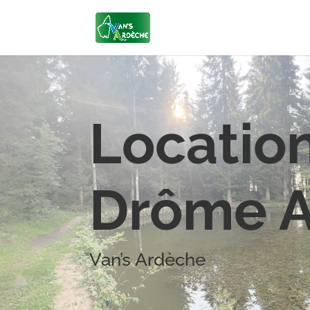
Locatio
Drôme 
Van’s Ardèche