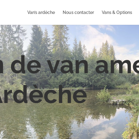
Van’s ardèche
Nous contacter
Vans & Options
n de van a
Ardèche